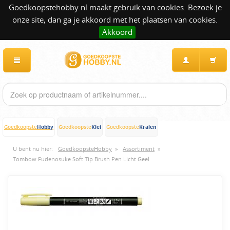
Goedkoopstehobby.nl maakt gebruik van cookies. Bezoek je
onze site, dan ga je akkoord met het plaatsen van cookies.
Akkoord
Hobby
Klei
Kralen
Goedkoopste
Goedkoopste
Goedkoopste
U bent nu hier:
GoedkoopsteHobby
»
Assortiment
»
Tombow Fudenosuke Soft Tip Brush Pen Licht Geel