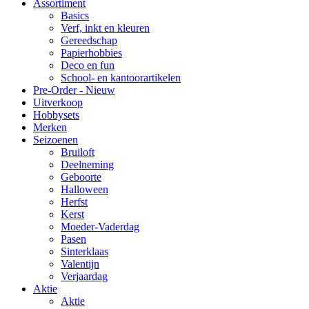
Assortiment
Basics
Verf, inkt en kleuren
Gereedschap
Papierhobbies
Deco en fun
School- en kantoorartikelen
Pre-Order - Nieuw
Uitverkoop
Hobbysets
Merken
Seizoenen
Bruiloft
Deelneming
Geboorte
Halloween
Herfst
Kerst
Moeder-Vaderdag
Pasen
Sinterklaas
Valentijn
Verjaardag
Aktie
Aktie