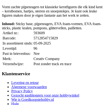
Vorm zachte pijpenragers tot klassieke kerstfiguren die elk kind kent
– kerstbomen, hartjes, sterren en snoepstokjes. Je kunt ook leuke
figuren maken door je eigen fantasie aan het werk te zetten.
Inhoud:
Sticky base, pijpenragers, EVA foam-vormen, EVA foam-
sticks, plastic kralen, pompons, glittervellen, pailletten.
Artikel nr.:
593609
Barcode:
5712854715829
In assortiment sinds:
05-09-2025
Levertijd:
96
Past in brievenbus:
Nee
Merk:
Creativ Company
Verzendwijze:
Post zonder track en trace
Klantenservice
Levering en retour
Algemene voorwaarden
Privacy Policy
Gezocht gastbloggers voor onze hobbywinkel
Wie is Goedkoopstehobby.nl
Hulp