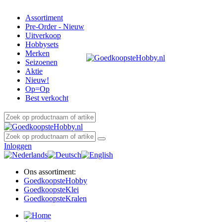
Assortiment
Pre-Order - Nieuw
Uitverkoop
Hobbysets
Merken
Seizoenen
Aktie
Nieuw!
Op=Op
Best verkocht
Inloggen
Ons assortiment:
Goedkoopste
Hobby
Goedkoopste
Klei
Goedkoopste
Kralen