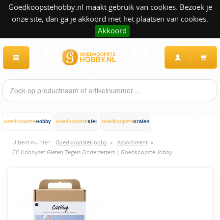
Goedkoopstehobby.nl maakt gebruik van cookies. Bezoek je
onze site, dan ga je akkoord met het plaatsen van cookies.
Akkoord
Hobby
Klei
Kralen
Goedkoopste
Goedkoopste
Goedkoopste
U bent nu hier:
GoedkoopsteHobby
»
Assortiment
»
CC Hobbyset Gieten Tegels Onderzetters | GoedkoopsteHobby