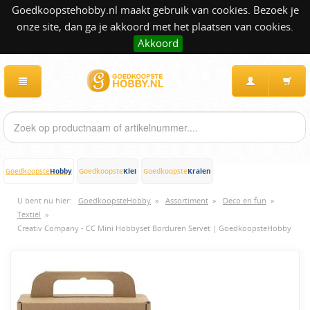
Goedkoopstehobby.nl maakt gebruik van cookies. Bezoek je
onze site, dan ga je akkoord met het plaatsen van cookies.
Akkoord
Hobby
Klei
Kralen
Goedkoopste
Goedkoopste
Goedkoopste
U bent nu hier:
GoedkoopsteHobby
»
Assortiment
»
Deco en fun
»
Textiel
»
Creativ Company - CC Mini Hobbyset Borduren Servet | GoedkoopsteHobby