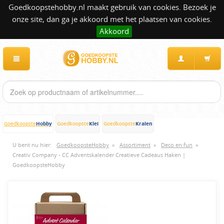
Goedkoopstehobby.nl maakt gebruik van cookies. Bezoek je
onze site, dan ga je akkoord met het plaatsen van cookies.
Akkoord
Hobby
Klei
Kralen
Goedkoopste
Goedkoopste
Goedkoopste
U bent nu hier:
GoedkoopsteHobby
»
Assortiment
»
Deco en fun
»
Creativ Company - CC Adventskalender Creatieve Cadeaus Haken |
GoedkoopsteHobby