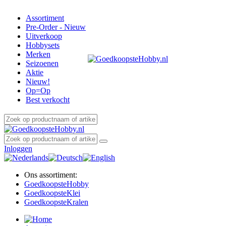
Assortiment
Pre-Order - Nieuw
Uitverkoop
Hobbysets
Merken
Seizoenen
Aktie
Nieuw!
Op=Op
Best verkocht
Inloggen
Ons assortiment:
Goedkoopste
Hobby
Goedkoopste
Klei
Goedkoopste
Kralen