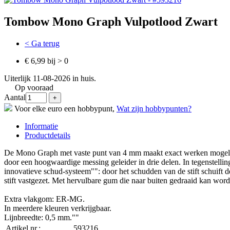
Tombow Mono Graph Vulpotlood Zwart
< Ga terug
€ 6,99 bij > 0
Uiterlijk 11-08-2026 in huis.
Op vooraad
Aantal
Voor elke euro een hobbypunt,
Wat zijn hobbypunten?
Informatie
Productdetails
De Mono Graph met vaste punt van 4 mm maakt exact werken mogelijk en
door een hoogwaardige messing geleider in drie delen. In tegenstelling
innovatieve schud-systeem"": door het schudden van de stift schuift 
stift vastgezet. Met hervulbare gum die naar buiten gedraaid kan word
Extra vlakgom: ER-MG.
In meerdere kleuren verkrijgbaar.
Lijnbreedte: 0,5 mm.""
Artikel nr.:
593216