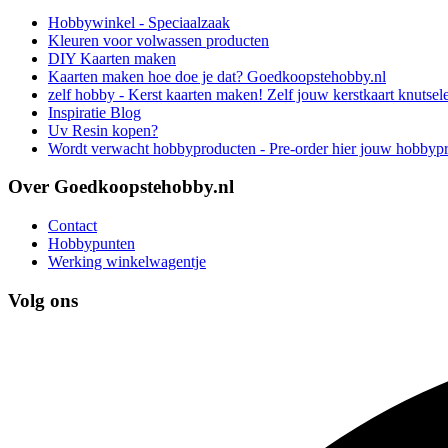
Hobbywinkel - Speciaalzaak
Kleuren voor volwassen producten
DIY Kaarten maken
Kaarten maken hoe doe je dat? Goedkoopstehobby.nl
zelf hobby - Kerst kaarten maken! Zelf jouw kerstkaart knutsel
Inspiratie Blog
Uv Resin kopen?
Wordt verwacht hobbyproducten - Pre-order hier jouw hobbyp
Over Goedkoopstehobby.nl
Contact
Hobbypunten
Werking winkelwagentje
Volg ons