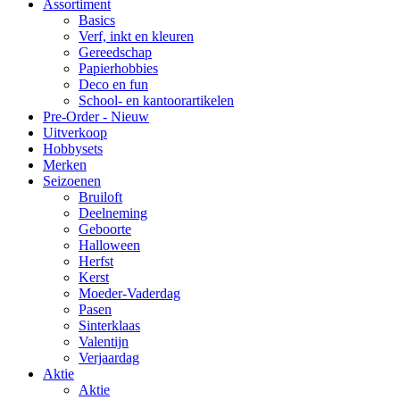
Assortiment
Basics
Verf, inkt en kleuren
Gereedschap
Papierhobbies
Deco en fun
School- en kantoorartikelen
Pre-Order - Nieuw
Uitverkoop
Hobbysets
Merken
Seizoenen
Bruiloft
Deelneming
Geboorte
Halloween
Herfst
Kerst
Moeder-Vaderdag
Pasen
Sinterklaas
Valentijn
Verjaardag
Aktie
Aktie