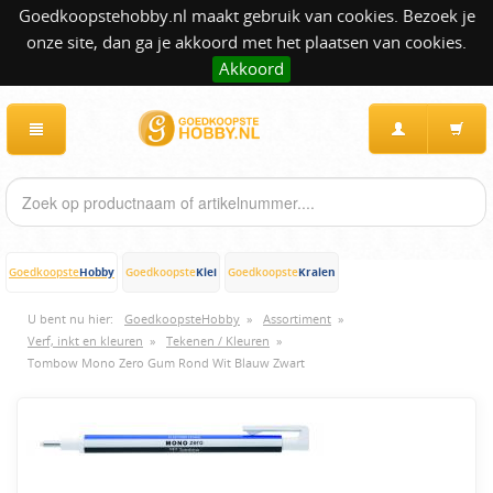
Goedkoopstehobby.nl maakt gebruik van cookies. Bezoek je
onze site, dan ga je akkoord met het plaatsen van cookies.
Akkoord
Hobby
Klei
Kralen
Goedkoopste
Goedkoopste
Goedkoopste
U bent nu hier:
GoedkoopsteHobby
»
Assortiment
»
Verf, inkt en kleuren
»
Tekenen / Kleuren
»
Tombow Mono Zero Gum Rond Wit Blauw Zwart