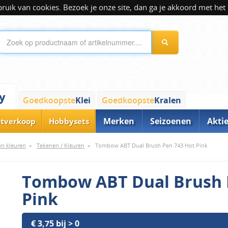
ik van cookies. Bezoek je onze site, dan ga je akkoord met het 
y
Goedkoopste
Klei
Goedkoopste
Kralen
Merken
Seizoenen
Akti
itverkoop
Hobbysets
 en kleuren
»
Tekenen / Kleuren
»
Tombow ABT Dual Brush Pen 743 Hot Pink
Tombow ABT Dual Brush 
Pink
€ 3,75 bij > 0