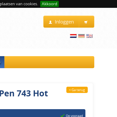
plaatsen van cookies.
Akkoord
Inloggen
e
Pen 743 Hot
< Ga terug
Op vooraad