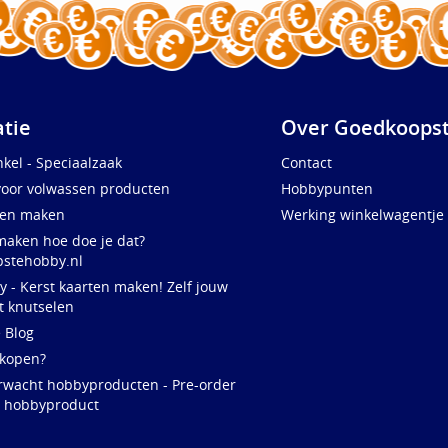
atie
Over Goedkoopst
kel - Speciaalzaak
Contact
voor volwassen producten
Hobbypunten
ten maken
Werking winkelwagentje
maken hoe doe je dat?
stehobby.nl
y - Kerst kaarten maken! Zelf jouw
t knutselen
e Blog
 kopen?
rwacht hobbyproducten - Pre-order
w hobbyproduct