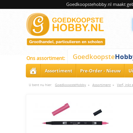
Goedkoopstehobby.nl maakt gebru
Hobb
Goedkoopste
Ons assortiment:
Assortiment
Pre-Order - Nieuw
U
U bent nu hier:
GoedkoopsteHobby
»
Assortiment
»
Verf, inkt