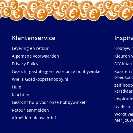
Klantenservice
Inspir
Levering en retour
Hobbywin
Algemene voorwaarden
Kleuren 
Privacy Policy
DIY Kaar
Gezocht gastbloggers voor onze hobbywinkel
Kaarten 
Goedkoop
Wie is Goedkoopstehobby.nl
zelf hobb
Hulp
kerstkaar
Klachten
Inspirati
Gezocht hulp voor onze hobbywinkel
Uv Resin
Retour aanmelden
Wordt ve
Afmelden nieuwsbrief
hier jou