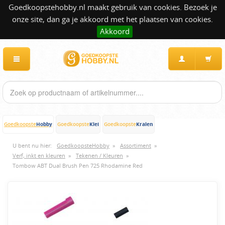
Goedkoopstehobby.nl maakt gebruik van cookies. Bezoek je
onze site, dan ga je akkoord met het plaatsen van cookies.
Akkoord
Hobby
Klei
Kralen
Goedkoopste
Goedkoopste
Goedkoopste
U bent nu hier:
GoedkoopsteHobby
»
Assortiment
»
Verf, inkt en kleuren
»
Tekenen / Kleuren
»
Tombow ABT Dual Brush Pen 725 Rhodamine Red