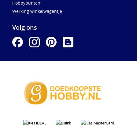
Hobbypunten
Werking winkelwagentje
Volg ons