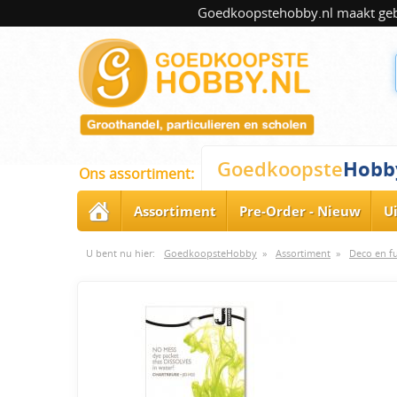
Goedkoopstehobby.nl maakt gebru
Hobb
Goedkoopste
Ons assortiment:
Assortiment
Pre-Order - Nieuw
U
U bent nu hier:
GoedkoopsteHobby
»
Assortiment
»
Deco en f