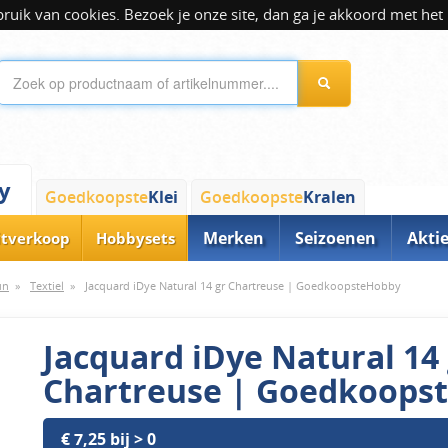
ik van cookies. Bezoek je onze site, dan ga je akkoord met het 
y
Goedkoopste
Klei
Goedkoopste
Kralen
Merken
Seizoenen
Akti
itverkoop
Hobbysets
un
»
Textiel
»
Jacquard iDye Natural 14 gr Chartreuse | GoedkoopsteHobby
Jacquard iDye Natural 14
Chartreuse | Goedkoops
€ 7,25 bij > 0