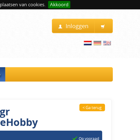
plaatsen van cookies.
Akkoord
Inloggen
e
 gr
< Ga terug
teHobby
Op vooraad