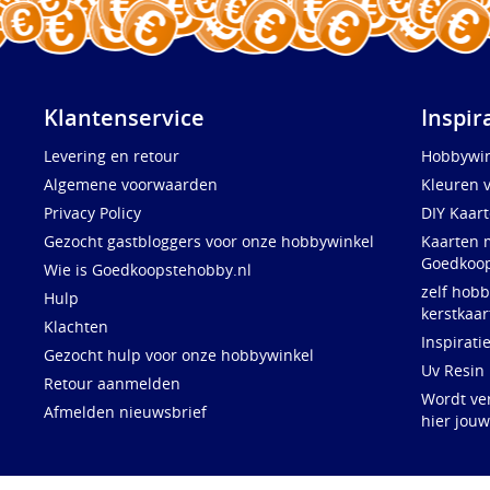
Klantenservice
Inspir
Levering en retour
Hobbywin
Algemene voorwaarden
Kleuren 
Privacy Policy
DIY Kaar
Gezocht gastbloggers voor onze hobbywinkel
Kaarten 
Goedkoop
Wie is Goedkoopstehobby.nl
zelf hobb
Hulp
kerstkaar
Klachten
Inspirati
Gezocht hulp voor onze hobbywinkel
Uv Resin
Retour aanmelden
Wordt ve
Afmelden nieuwsbrief
hier jou