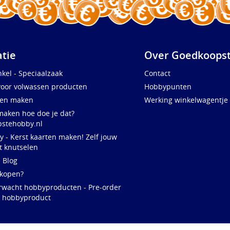
atie
Over Goedkoopst
kel - Speciaalzaak
Contact
voor volwassen producten
Hobbypunten
ten maken
Werking winkelwagentje
maken hoe doe je dat?
stehobby.nl
y - Kerst kaarten maken! Zelf jouw
t knutselen
e Blog
 kopen?
rwacht hobbyproducten - Pre-order
w hobbyproduct