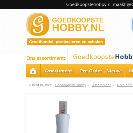
Goedkoopstehobby.nl maakt gebru
Hobb
Goedkoopste
Ons assortiment:
Assortiment
Pre-Order - Nieuw
U
U bent nu hier:
GoedkoopsteHobby
»
Assortiment
»
Deco en f