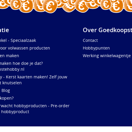
atie
Over Goedkoopst
kel - Speciaalzaak
Contact
voor volwassen producten
Hobbypunten
ten maken
Werking winkelwagentje
maken hoe doe je dat?
stehobby.nl
y - Kerst kaarten maken! Zelf jouw
t knutselen
e Blog
 kopen?
rwacht hobbyproducten - Pre-order
w hobbyproduct