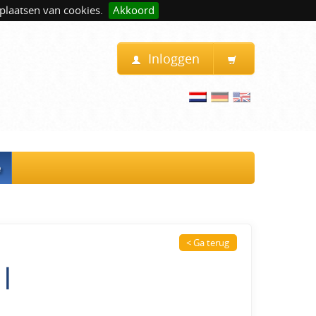
plaatsen van cookies.
Akkoord
Inloggen
e
< Ga terug
 |