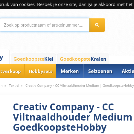
ik van cookies. Bezoek je onze site, dan ga je akkoord met het 
y
Goedkoopste
Klei
Goedkoopste
Kralen
Merken
Seizoenen
Akti
itverkoop
Hobbysets
un
»
Textiel
»
Creativ Company - CC Viltnaaldhouder Medium | GoedkoopsteHobby
Creativ Company - CC
Viltnaaldhouder Medium
GoedkoopsteHobby