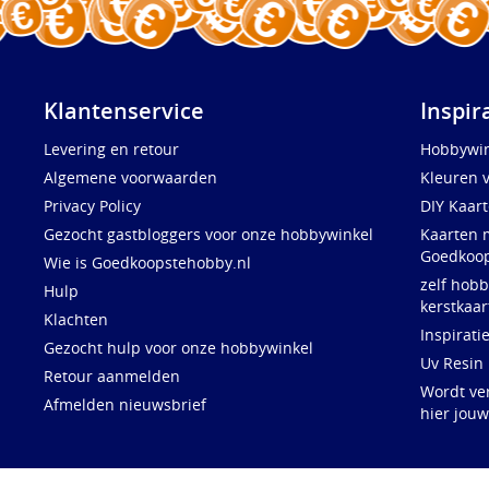
Klantenservice
Inspir
Levering en retour
Hobbywin
Algemene voorwaarden
Kleuren 
Privacy Policy
DIY Kaar
Gezocht gastbloggers voor onze hobbywinkel
Kaarten 
Goedkoop
Wie is Goedkoopstehobby.nl
zelf hobb
Hulp
kerstkaar
Klachten
Inspirati
Gezocht hulp voor onze hobbywinkel
Uv Resin
Retour aanmelden
Wordt ve
Afmelden nieuwsbrief
hier jou