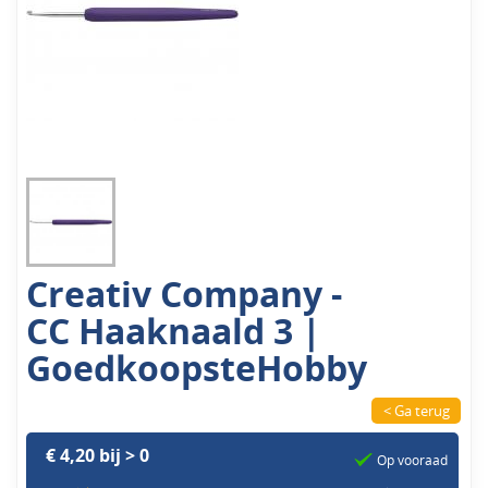
Creativ Company -
CC Haaknaald 3 |
GoedkoopsteHobby
< Ga terug
€ 4,20 bij > 0
Op vooraad