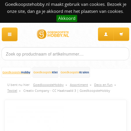
Goedkoopstehobby.nl maakt gebruik van cookies. Bezoek je
onze site, dan ga je akkoord met het plaatsen van cookies.
Akkoord
Hobby
Klei
Kralen
Goedkoopste
Goedkoopste
Goedkoopste
U bent nu hier:
GoedkoopsteHobby
»
Assortiment
»
Deco en fun
»
Textiel
»
Creativ Company - CC Haaknaald 3 | GoedkoopsteHobby