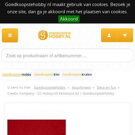
Goedkoopstehobby.nl maakt gebruik van cookies. Bezoek je
onze site, dan ga je akkoord met het plaatsen van cookies.
Akkoord
Hobby
Klei
Kralen
Goedkoopste
Goedkoopste
Goedkoopste
U bent nu hier:
GoedkoopsteHobby
»
Assortiment
»
Deco en fun
»
Creativ Company - CC Hobbyvilt Kerstrood A2 | GoedkoopsteHobby