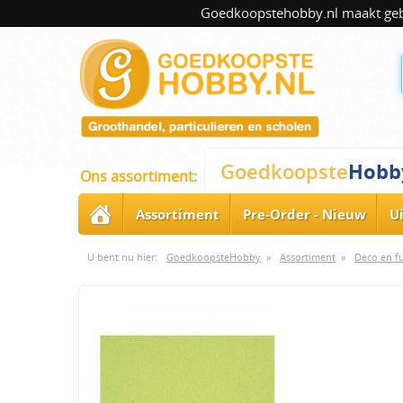
Goedkoopstehobby.nl maakt gebru
Hobb
Goedkoopste
Ons assortiment:
Assortiment
Pre-Order - Nieuw
U
U bent nu hier:
GoedkoopsteHobby
»
Assortiment
»
Deco en f