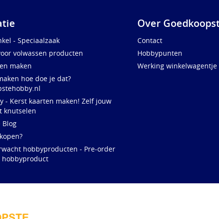
atie
Over Goedkoopst
kel - Speciaalzaak
Contact
voor volwassen producten
Hobbypunten
ten maken
Werking winkelwagentje
maken hoe doe je dat?
stehobby.nl
y - Kerst kaarten maken! Zelf jouw
t knutselen
e Blog
 kopen?
rwacht hobbyproducten - Pre-order
w hobbyproduct