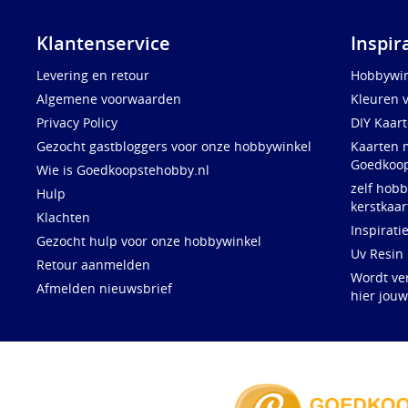
Klantenservice
Inspir
Levering en retour
Hobbywin
Algemene voorwaarden
Kleuren 
Privacy Policy
DIY Kaar
Gezocht gastbloggers voor onze hobbywinkel
Kaarten 
Goedkoop
Wie is Goedkoopstehobby.nl
zelf hobb
Hulp
kerstkaar
Klachten
Inspirati
Gezocht hulp voor onze hobbywinkel
Uv Resin
Retour aanmelden
Wordt ve
Afmelden nieuwsbrief
hier jou