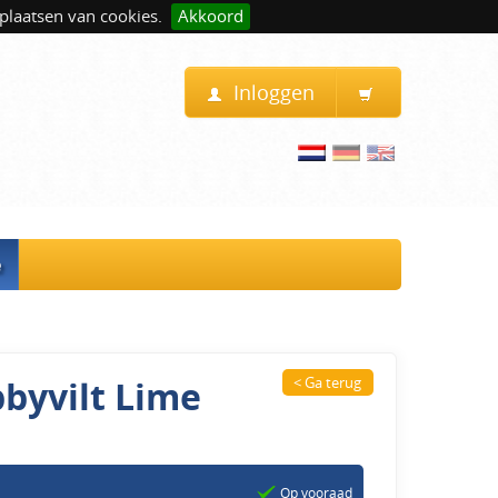
plaatsen van cookies.
Akkoord
Inloggen
e
byvilt Lime
< Ga terug
Op vooraad