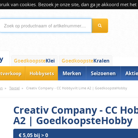
ik van cookies. Bezoek je onze site, dan ga je akkoord met het 
y
Goedkoopste
Klei
Goedkoopste
Kralen
Merken
Seizoenen
Akti
itverkoop
Hobbysets
un
»
Textiel
»
Creativ Company - CC Hobbyvilt Lime A2 | GoedkoopsteHobby
Creativ Company - CC Hob
A2 | GoedkoopsteHobby
€ 5,05 bij > 0