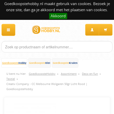
Goedkoopstehobby.nl maakt gebruik van cookies. Bezoek je
onze site, dan ga je akkoord met het plaatsen van cookies.
Akkoord
Hobby
Klei
Kralen
Goedkoopste
Goedkoopste
Goedkoopste
U bent nu hier:
GoedkoopsteHobby
»
Assortiment
»
Deco en fun
»
Textiel
»
Creativ Company - CC Melbourne Wolgaren 50gr Licht Rood |
GoedkoopsteHobby