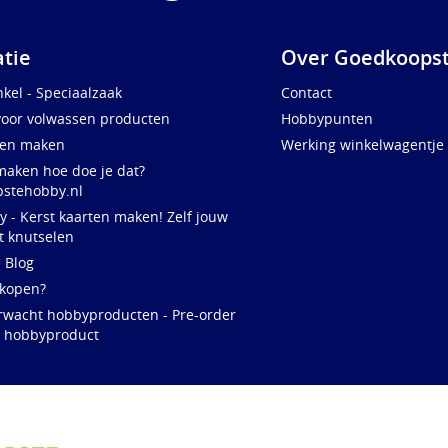
atie
Over Goedkoopst
kel - Speciaalzaak
Contact
voor volwassen producten
Hobbypunten
ten maken
Werking winkelwagentje
maken hoe doe je dat?
stehobby.nl
y - Kerst kaarten maken! Zelf jouw
t knutselen
e Blog
 kopen?
rwacht hobbyproducten - Pre-order
w hobbyproduct