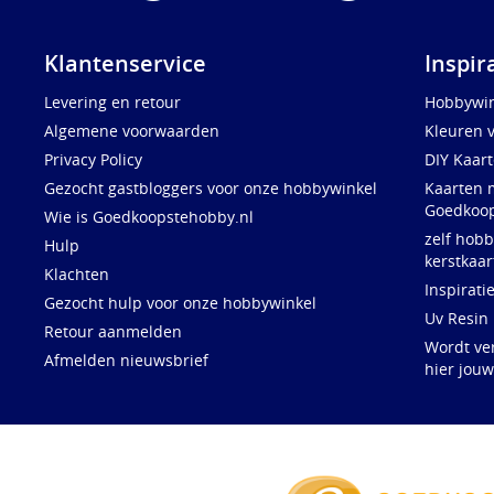
Klantenservice
Inspir
Levering en retour
Hobbywin
Algemene voorwaarden
Kleuren 
Privacy Policy
DIY Kaar
Gezocht gastbloggers voor onze hobbywinkel
Kaarten 
Goedkoop
Wie is Goedkoopstehobby.nl
zelf hobb
Hulp
kerstkaar
Klachten
Inspirati
Gezocht hulp voor onze hobbywinkel
Uv Resin
Retour aanmelden
Wordt ve
Afmelden nieuwsbrief
hier jou