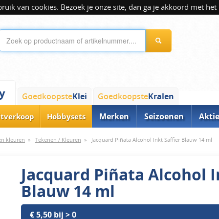
ik van cookies. Bezoek je onze site, dan ga je akkoord met het 
y
Goedkoopste
Klei
Goedkoopste
Kralen
Merken
Seizoenen
Akti
itverkoop
Hobbysets
 en kleuren
»
Tekenen / Kleuren
»
Jacquard Piñata Alcohol Inkt Saffier Blauw 14 ml
Jacquard Piñata Alcohol I
Blauw 14 ml
€ 5,50 bij > 0