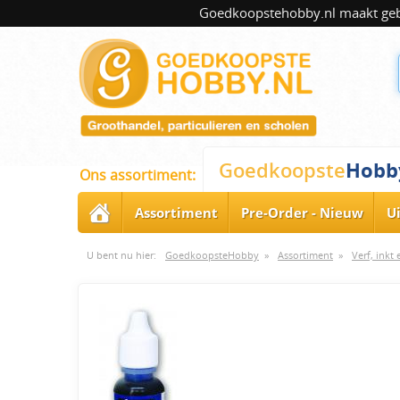
Goedkoopstehobby.nl maakt gebru
Hobb
Goedkoopste
Ons assortiment:
Assortiment
Pre-Order - Nieuw
U
U bent nu hier:
GoedkoopsteHobby
»
Assortiment
»
Verf, inkt