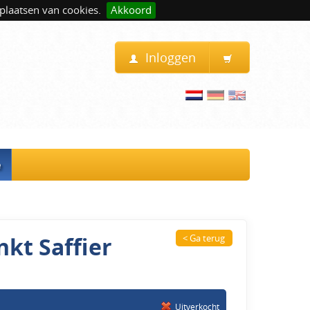
plaatsen van cookies.
Akkoord
Inloggen
e
nkt Saffier
< Ga terug
Uitverkocht