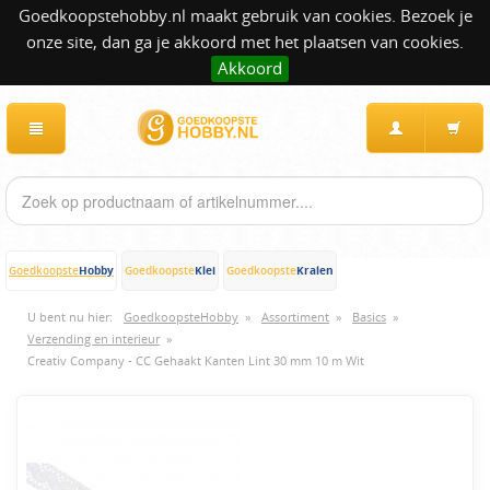
Goedkoopstehobby.nl maakt gebruik van cookies. Bezoek je
onze site, dan ga je akkoord met het plaatsen van cookies.
Akkoord
Hobby
Klei
Kralen
Goedkoopste
Goedkoopste
Goedkoopste
U bent nu hier:
GoedkoopsteHobby
»
Assortiment
»
Basics
»
Verzending en interieur
»
Creativ Company - CC Gehaakt Kanten Lint 30 mm 10 m Wit