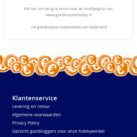
Klik hier om terug te keren naar de hoofdpagina van :
w
ww.goedkoopstehobby.nl
Uw goedkoopste hobbywinkel van Nederland
Klantenservice
Levering en retour
Algemene voorwaarden
Privacy Policy
Gezocht gastbloggers voor onze hobbywinkel