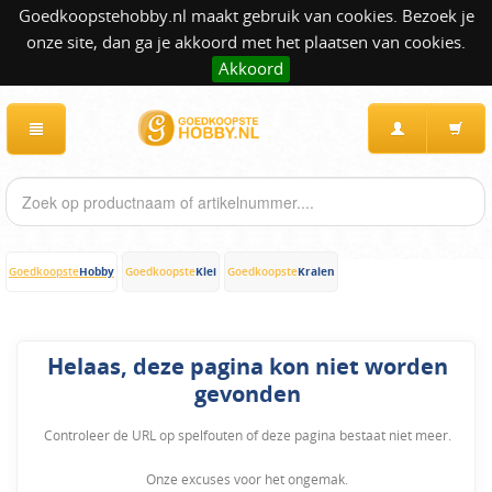
Goedkoopstehobby.nl maakt gebruik van cookies. Bezoek je
onze site, dan ga je akkoord met het plaatsen van cookies.
Akkoord
Hobby
Klei
Kralen
Goedkoopste
Goedkoopste
Goedkoopste
Helaas, deze pagina kon niet worden
gevonden
Controleer de URL op spelfouten of deze pagina bestaat niet meer.
Onze excuses voor het ongemak.