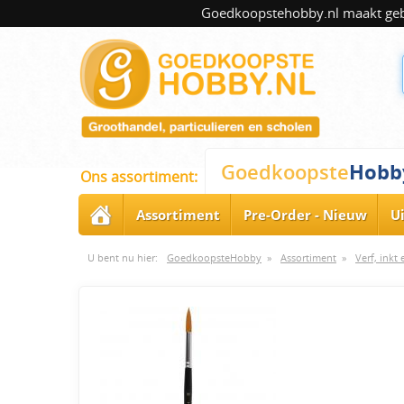
Goedkoopstehobby.nl maakt gebru
Hobb
Goedkoopste
Ons assortiment:
Assortiment
Pre-Order - Nieuw
U
U bent nu hier:
GoedkoopsteHobby
»
Assortiment
»
Verf, inkt