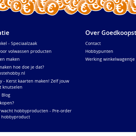
atie
Over Goedkoopst
kel - Speciaalzaak
Contact
voor volwassen producten
Hobbypunten
ten maken
Werking winkelwagentje
maken hoe doe je dat?
stehobby.nl
y - Kerst kaarten maken! Zelf jouw
t knutselen
e Blog
 kopen?
rwacht hobbyproducten - Pre-order
w hobbyproduct