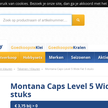
ik van cookies. Bezoek je onze site, dan ga je akkoord met het 
y
Goedkoopste
Klei
Goedkoopste
Kralen
Merken
Seizoenen
Akti
itverkoop
Hobbysets
 en kleuren
»
Tekenen / Kleuren
»
Montana Caps Level 5 Wide Fat 5 stuks
Montana Caps Level 5 Wid
stuks
€ 3,75 bij > 0