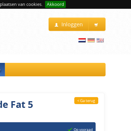
plaatsen van cookies.
Akkoord
Inloggen
e
e Fat 5
< Ga terug
Op vooraad