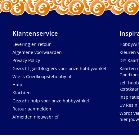
Klantenservice
Inspir
Levering en retour
Hobbywin
Algemene voorwaarden
Kleuren 
Privacy Policy
DIY Kaar
Gezocht gastbloggers voor onze hobbywinkel
Kaarten 
Goedkoop
Wie is Goedkoopstehobby.nl
zelf hobb
Hulp
kerstkaar
Klachten
Inspirati
Gezocht hulp voor onze hobbywinkel
Uv Resin
Retour aanmelden
Wordt ve
Afmelden nieuwsbrief
hier jou