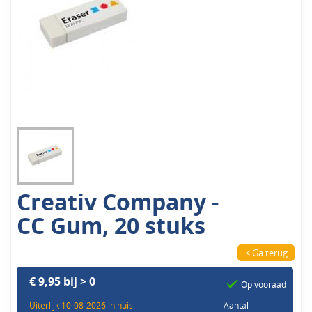
Creativ Company -
CC Gum, 20 stuks
< Ga terug
€ 9,95 bij > 0
Op vooraad
Uiterlijk 10-08-2026 in huis.
Aantal