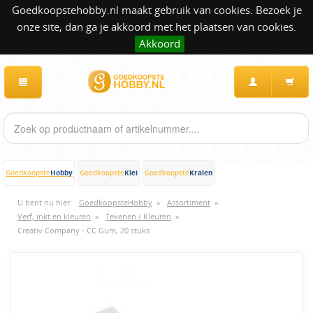
Goedkoopstehobby.nl maakt gebruik van cookies. Bezoek je
onze site, dan ga je akkoord met het plaatsen van cookies.
Akkoord
Hobby
Klei
Kralen
Goedkoopste
Goedkoopste
Goedkoopste
U bent nu hier:
GoedkoopsteHobby
»
Assortiment
»
Verf, inkt en kleuren
»
Tekenen / Kleuren
»
Creativ Company - CC Gum, 20 stuks