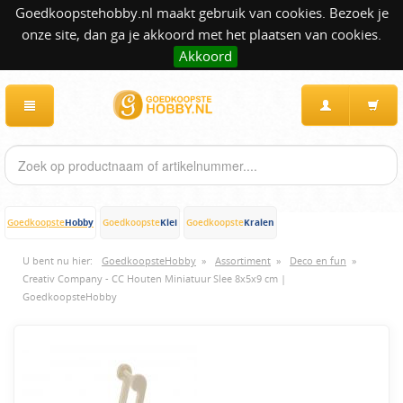
Goedkoopstehobby.nl maakt gebruik van cookies. Bezoek je
onze site, dan ga je akkoord met het plaatsen van cookies.
Akkoord
Hobby
Klei
Kralen
Goedkoopste
Goedkoopste
Goedkoopste
U bent nu hier:
GoedkoopsteHobby
»
Assortiment
»
Deco en fun
»
Creativ Company - CC Houten Miniatuur Slee 8x5x9 cm |
GoedkoopsteHobby