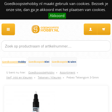
Goedkoopstehobby.nl maakt gebruik van cookies. Bezoek je
onze site, dan ga je akkoord met het plaatsen van cookies.
Akkoord
Hobby
Klei
Kralen
Goedkoopste
Goedkoopste
Goedkoopste
U bent nu hier:
GoedkoopsteHobby
»
Assortiment
»
Verf, inkt en kleuren
»
Tekenen / Kleuren
»
Pebeo Tekengom 3-5mm