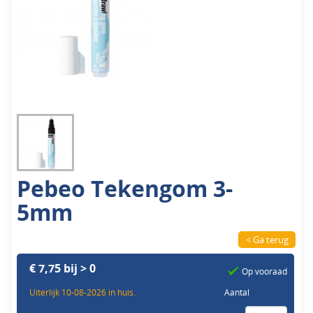
Pebeo Tekengom 3-
5mm
< Ga terug
€ 7,75 bij > 0
Op vooraad
Uiterlijk 10-08-2026 in huis.
Aantal