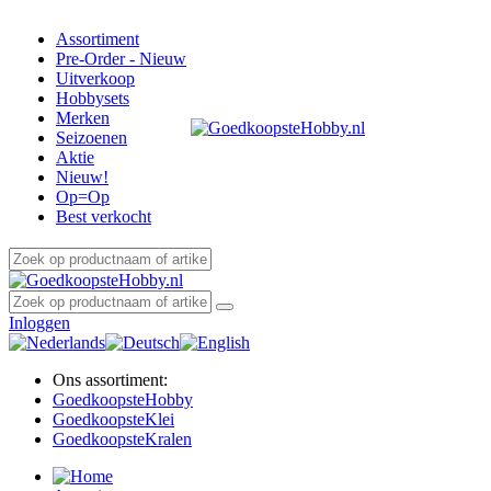
Assortiment
Pre-Order - Nieuw
Uitverkoop
Hobbysets
Merken
Seizoenen
Aktie
Nieuw!
Op=Op
Best verkocht
Inloggen
Ons assortiment:
Goedkoopste
Hobby
Goedkoopste
Klei
Goedkoopste
Kralen