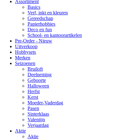
Assortiment
Basics
Verf, inkt en kleuren
Gereedschap
Papierhobbies
Deco en fun
School- en kantoorartikelen
Pre-Order - Nieuw
Uitverkoop
Hobbysets
Merken
Seizoenen
Bruiloft
Deelneming
Geboorte
Halloween
Herfst
Kerst
Moeder-Vaderdag
Pasen
Sinterklaas
Valentijn
Verjaardag
Aktie
Aktie