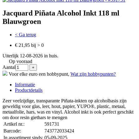
Jacquard Piñata Alcohol Inkt 118 ml
Blauwgroen
< Ga terug
€ 21,95 bij > 0
Uiterlijk 12-08-2026 in huis.
Op vooraad
Aantal
Voor elke euro een hobbypunt,
Wat zijn hobbypunten?
Informatie
Productdetails
Zeer veelzijdige, transparante Piñata-inkten op alcoholbasis zijn
geweldig voor glas, leer, hout, papier, YUPO®, plastic, metaal,
metaalfolie, hars, was en vinyl. Alcohol inkt is ook perfect geschikt
om door resin giethars te mengen
Artikel nr.:
591731
Barcode:
743772033424
In assortiment sinds:
05-09-2025