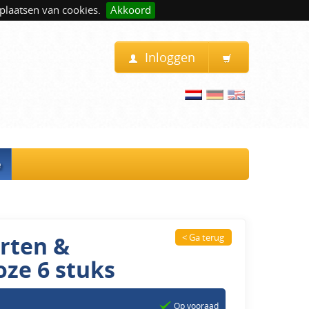
plaatsen van cookies.
Akkoord
Inloggen
e
arten &
< Ga terug
ze 6 stuks
Op vooraad