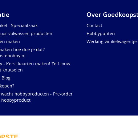
atie
Over Goedkoopst
kel - Speciaalzaak
Contact
voor volwassen producten
Hobbypunten
ten maken
Werking winkelwagentje
maken hoe doe je dat?
stehobby.nl
y - Kerst kaarten maken! Zelf jouw
t knutselen
e Blog
 kopen?
rwacht hobbyproducten - Pre-order
w hobbyproduct