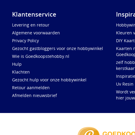
Klantenservice
Inspir
Levering en retour
Hobbywin
Algemene voorwaarden
Kleuren 
Privacy Policy
DIY Kaar
Gezocht gastbloggers voor onze hobbywinkel
Kaarten 
Goedkoop
Wie is Goedkoopstehobby.nl
zelf hobb
Hulp
kerstkaar
Klachten
Inspirati
Gezocht hulp voor onze hobbywinkel
Uv Resin
Retour aanmelden
Wordt ve
Afmelden nieuwsbrief
hier jou