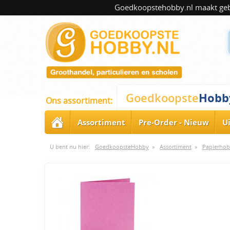
Goedkoopstehobby.nl maakt gebru
Hobb
Goedkoopste
Ons assortiment:
Assortiment
Pre-Order - Nieuw
U
U bent nu hier:
GoedkoopsteHobby
»
Assortiment
»
Papierhob