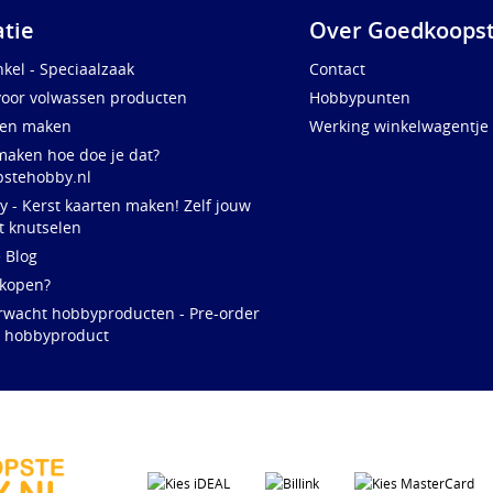
atie
Over Goedkoopst
kel - Speciaalzaak
Contact
voor volwassen producten
Hobbypunten
ten maken
Werking winkelwagentje
maken hoe doe je dat?
stehobby.nl
y - Kerst kaarten maken! Zelf jouw
t knutselen
e Blog
 kopen?
rwacht hobbyproducten - Pre-order
w hobbyproduct