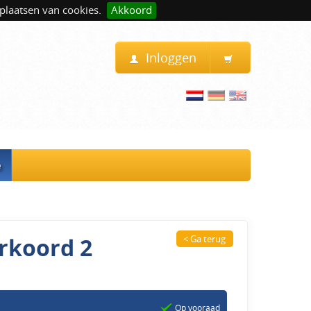
plaatsen van cookies.
Akkoord
Inloggen
e
rkoord 2
< Ga terug
Op vooraad