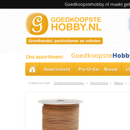
Goedkoopstehobby.nl maakt gebru
Hobb
Goedkoopste
Ons assortiment:
Assortiment
Pre-Order - Nieuw
U
U bent nu hier:
GoedkoopsteHobby
»
Assortiment
»
Basics
»