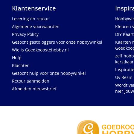
Klantenservice
Inspir
Levering en retour
Hobbywin
Algemene voorwaarden
Kleuren 
Privacy Policy
DIY Kaar
Gezocht gastbloggers voor onze hobbywinkel
Kaarten 
Goedkoop
Wie is Goedkoopstehobby.nl
zelf hobb
Hulp
kerstkaar
Klachten
Inspirati
Gezocht hulp voor onze hobbywinkel
Uv Resin
Retour aanmelden
Wordt ve
Afmelden nieuwsbrief
hier jou