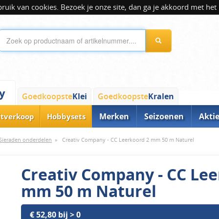
ik van cookies. Bezoek je onze site, dan ga je akkoord met het 
y
Goedkoopste
Klei
Goedkoopste
Kralen
Merken
Seizoenen
Akti
itverkoop
Hobbysets
Sieraden onderdelen
»
Creativ Company - CC Leerkoord 2 mm 50 m Naturel
Creativ Company - CC Lee
mm 50 m Naturel
€ 52,80 bij > 0