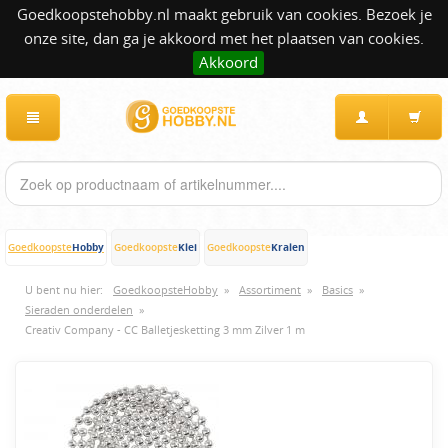
Goedkoopstehobby.nl maakt gebruik van cookies. Bezoek je
onze site, dan ga je akkoord met het plaatsen van cookies.
Akkoord
Hobby
Klei
Kralen
Goedkoopste
Goedkoopste
Goedkoopste
U bent nu hier:
GoedkoopsteHobby
»
Assortiment
»
Basics
»
Sieraden onderdelen
»
Creativ Company - CC Balletjesketting 3 mm Zilver 1 m