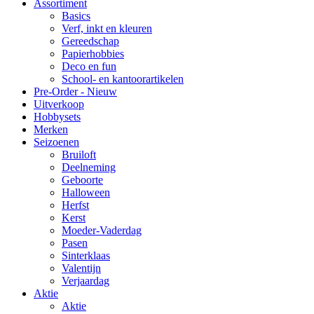
Assortiment
Basics
Verf, inkt en kleuren
Gereedschap
Papierhobbies
Deco en fun
School- en kantoorartikelen
Pre-Order - Nieuw
Uitverkoop
Hobbysets
Merken
Seizoenen
Bruiloft
Deelneming
Geboorte
Halloween
Herfst
Kerst
Moeder-Vaderdag
Pasen
Sinterklaas
Valentijn
Verjaardag
Aktie
Aktie