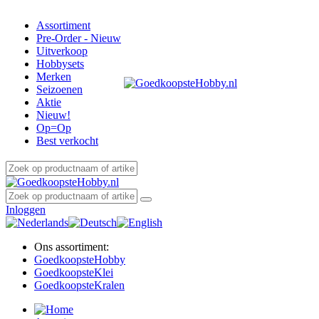
Assortiment
Pre-Order - Nieuw
Uitverkoop
Hobbysets
Merken
Seizoenen
Aktie
Nieuw!
Op=Op
Best verkocht
Inloggen
Ons assortiment:
Goedkoopste
Hobby
Goedkoopste
Klei
Goedkoopste
Kralen