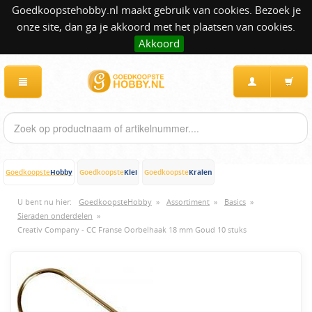
Goedkoopstehobby.nl maakt gebruik van cookies. Bezoek je
onze site, dan ga je akkoord met het plaatsen van cookies.
Akkoord
Hobby
Klei
Kralen
Goedkoopste
Goedkoopste
Goedkoopste
U bent nu hier:
GoedkoopsteHobby
»
Assortiment
»
Basics
»
Sieraden onderdelen
»
Creativ Company - CC Franse Oorbelhaak 18 mm Goud 10 stuks