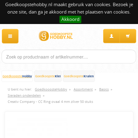
Goedkoopstehobby.nl maakt gebruik van cookies. Bezoek je
onze site, dan ga je akkoord met het plaatsen van cookies.
Akkoord
Hobby
Klei
Kralen
Goedkoopste
Goedkoopste
Goedkoopste
U bent nu hier:
GoedkoopsteHobby
»
Assortiment
»
Basics
»
Sieraden onderdelen
»
Creativ Company - CC Ring ovaal 4 mm zilver 50 stuks