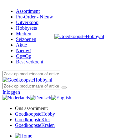
Assortiment
Pre-Order - Nieuw
Uitverkoop
Hobbysets
Merken
Seizoenen
Aktie
Nieuw!
Op=Op
Best verkocht
Inloggen
Ons assortiment:
Goedkoopste
Hobby
Goedkoopste
Klei
Goedkoopste
Kralen