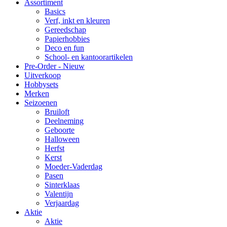
Assortiment
Basics
Verf, inkt en kleuren
Gereedschap
Papierhobbies
Deco en fun
School- en kantoorartikelen
Pre-Order - Nieuw
Uitverkoop
Hobbysets
Merken
Seizoenen
Bruiloft
Deelneming
Geboorte
Halloween
Herfst
Kerst
Moeder-Vaderdag
Pasen
Sinterklaas
Valentijn
Verjaardag
Aktie
Aktie