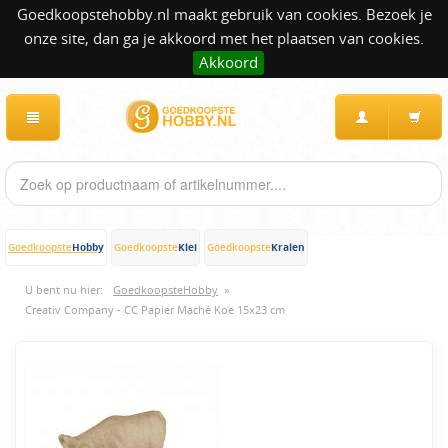
Goedkoopstehobby.nl maakt gebruik van cookies. Bezoek je
onze site, dan ga je akkoord met het plaatsen van cookies.
Akkoord
Hobby
Klei
Kralen
Goedkoopste
Goedkoopste
Goedkoopste
U bent nu hier:
GoedkoopsteHobby
»
Creativ Company - CC Papier Maché Koe 15x23 cm