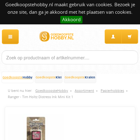
Goedkoopstehobby.nl maakt gebruik van cookies. Bezoek je
onze site, dan ga je akkoord met het plaatsen van cookies.
Akkoord
Hobby
Klei
Kralen
Goedkoopste
Goedkoopste
Goedkoopste
U bent nu hier:
GoedkoopsteHobby
»
Assortiment
»
Papierhobbies
»
Ranger - Tim Holtz Distress Ink Mini Kit 1