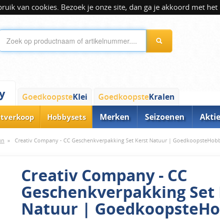
ik van cookies. Bezoek je onze site, dan ga je akkoord met het 
y
Goedkoopste
Klei
Goedkoopste
Kralen
Merken
Seizoenen
Akti
itverkoop
Hobbysets
un
»
Creativ Company - CC Geschenkverpakking Set Kerst Natuur | GoedkoopsteHob
Creativ Company - CC
Geschenkverpakking Set 
Natuur | GoedkoopsteH