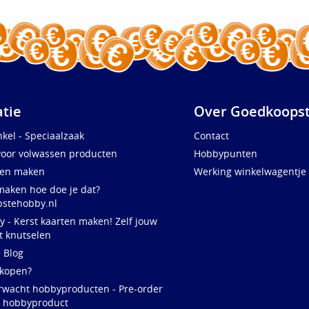
atie
Over Goedkoopst
kel - Speciaalzaak
Contact
voor volwassen producten
Hobbypunten
ten maken
Werking winkelwagentje
maken hoe doe je dat?
stehobby.nl
y - Kerst kaarten maken! Zelf jouw
t knutselen
e Blog
 kopen?
rwacht hobbyproducten - Pre-order
w hobbyproduct