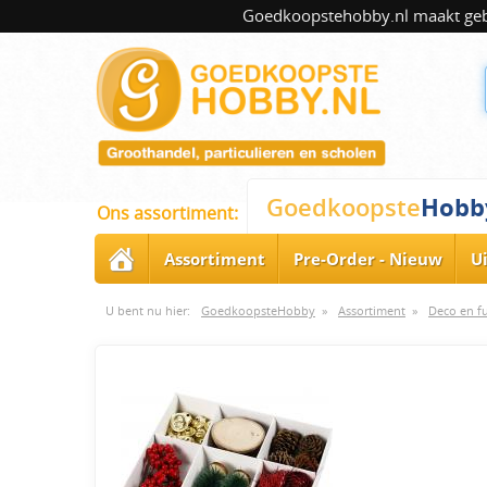
Goedkoopstehobby.nl maakt gebru
Hobb
Goedkoopste
Ons assortiment:
Assortiment
Pre-Order - Nieuw
U
U bent nu hier:
GoedkoopsteHobby
»
Assortiment
»
Deco en f