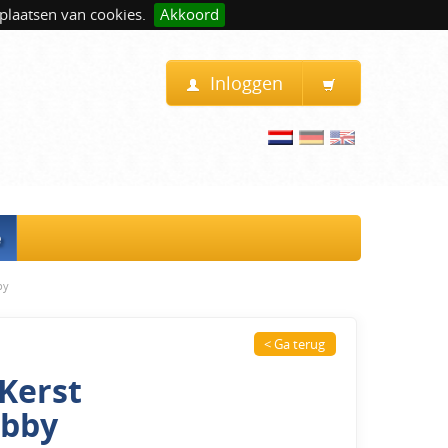
plaatsen van cookies.
Akkoord
Inloggen
e
by
< Ga terug
Kerst
obby