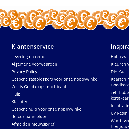
Klantenservice
Inspir
Levering en retour
Hobbywin
Algemene voorwaarden
Kleuren 
Privacy Policy
DIY Kaar
Gezocht gastbloggers voor onze hobbywinkel
Kaarten 
Goedkoop
Wie is Goedkoopstehobby.nl
zelf hobb
Hulp
kerstkaar
Klachten
Inspirati
Gezocht hulp voor onze hobbywinkel
Uv Resin
Retour aanmelden
Wordt ve
Afmelden nieuwsbrief
hier jou