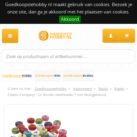
Goedkoopstehobby.nl maakt gebruik van cookies. Bezoek je
onze site, dan ga je akkoord met het plaatsen van cookies.
Akkoord
Hobby
Klei
Kralen
Goedkoopste
Goedkoopste
Goedkoopste
U bent nu hier:
GoedkoopsteHobby
»
Assortiment
»
Basics
»
Kralen
»
Creativ Company - CC Ronde Letterkralen 7 mm Multigekleurd