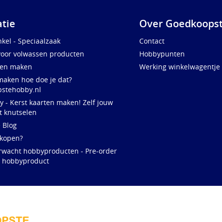
atie
Over Goedkoopst
kel - Speciaalzaak
Contact
voor volwassen producten
Hobbypunten
ten maken
Werking winkelwagentje
maken hoe doe je dat?
stehobby.nl
y - Kerst kaarten maken! Zelf jouw
t knutselen
e Blog
 kopen?
rwacht hobbyproducten - Pre-order
w hobbyproduct