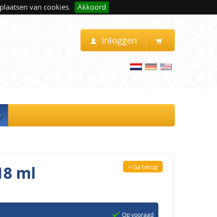
plaatsen van cookies.
Akkoord
Inloggen
e
18 ml
< Ga terug
Op vooraad