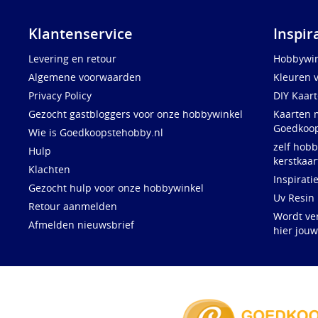
Klantenservice
Inspir
Levering en retour
Hobbywin
Algemene voorwaarden
Kleuren 
Privacy Policy
DIY Kaar
Gezocht gastbloggers voor onze hobbywinkel
Kaarten 
Goedkoop
Wie is Goedkoopstehobby.nl
zelf hobb
Hulp
kerstkaar
Klachten
Inspirati
Gezocht hulp voor onze hobbywinkel
Uv Resin
Retour aanmelden
Wordt ve
Afmelden nieuwsbrief
hier jou