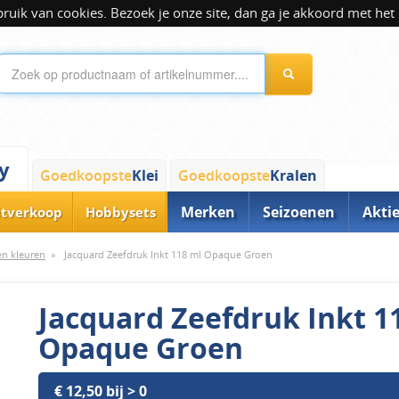
ik van cookies. Bezoek je onze site, dan ga je akkoord met het 
y
Goedkoopste
Klei
Goedkoopste
Kralen
Merken
Seizoenen
Akti
itverkoop
Hobbysets
 en kleuren
»
Jacquard Zeefdruk Inkt 118 ml Opaque Groen
Jacquard Zeefdruk Inkt 1
Opaque Groen
€ 12,50 bij > 0