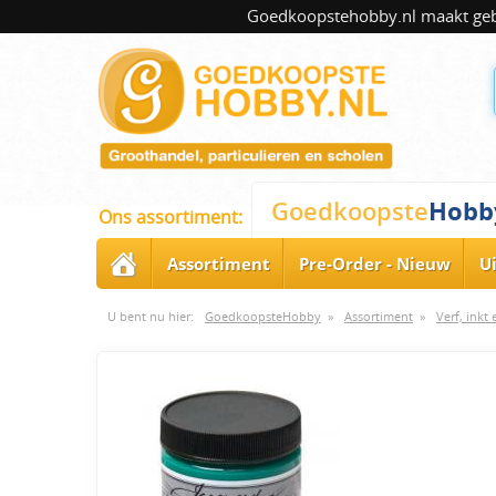
Goedkoopstehobby.nl maakt gebru
Hobb
Goedkoopste
Ons assortiment:
Assortiment
Pre-Order - Nieuw
U
U bent nu hier:
GoedkoopsteHobby
»
Assortiment
»
Verf, inkt