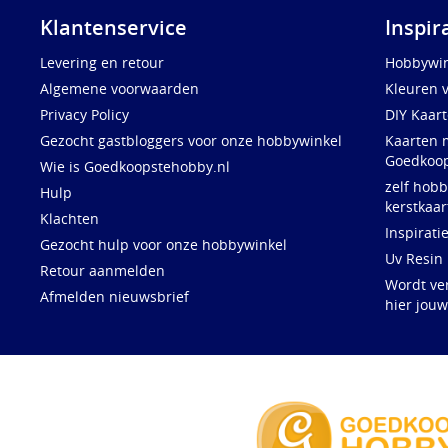
Klantenservice
Inspir
Levering en retour
Hobbywin
Algemene voorwaarden
Kleuren 
Privacy Policy
DIY Kaar
Gezocht gastbloggers voor onze hobbywinkel
Kaarten 
Goedkoop
Wie is Goedkoopstehobby.nl
zelf hobb
Hulp
kerstkaar
Klachten
Inspirati
Gezocht hulp voor onze hobbywinkel
Uv Resin
Retour aanmelden
Wordt ve
Afmelden nieuwsbrief
hier jou