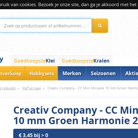
ik van cookies. Bezoek je onze site, dan ga je akkoord met het 
y
Goedkoopste
Klei
Goedkoopste
Kralen
Merken
Seizoenen
Akti
itverkoop
Hobbysets
 en kleuren
»
Verf en wax
»
Creativ Company - CC Mini Mozaïek 10 mm Groen Harmo
Creativ Company - CC Mi
10 mm Groen Harmonie 2
€ 3,45 bij > 0