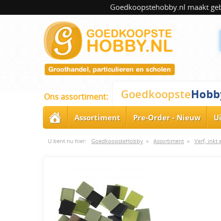
Goedkoopstehobby.nl maakt gebru
Hobb
Goedkoopste
Ons assortiment:
Assortiment
Pre-Order - Nieuw
U
U bent nu hier:
GoedkoopsteHobby
»
Assortiment
»
Verf, inkt