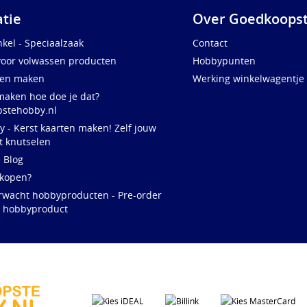
atie
Over Goedkoopst
kel - Speciaalzaak
Contact
voor volwassen producten
Hobbypunten
ten maken
Werking winkelwagentje
maken hoe doe je dat?
stehobby.nl
y - Kerst kaarten maken! Zelf jouw
t knutselen
e Blog
 kopen?
rwacht hobbyproducten - Pre-order
w hobbyproduct