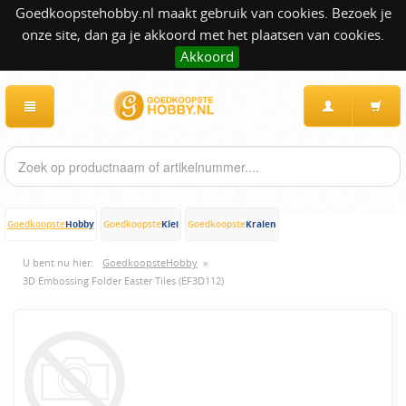
Goedkoopstehobby.nl maakt gebruik van cookies. Bezoek je
onze site, dan ga je akkoord met het plaatsen van cookies.
Akkoord
Hobby
Klei
Kralen
Goedkoopste
Goedkoopste
Goedkoopste
U bent nu hier:
GoedkoopsteHobby
»
3D Embossing Folder Easter Tiles (EF3D112)