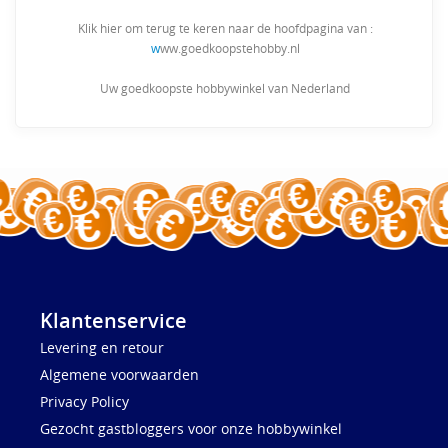
Klik hier om terug te keren naar de hoofdpagina van :
w
ww.goedkoopstehobby.nl
Uw goedkoopste hobbywinkel van Nederland
Klantenservice
Levering en retour
Algemene voorwaarden
Privacy Policy
Gezocht gastbloggers voor onze hobbywinkel