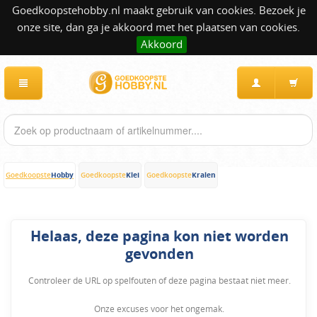
Goedkoopstehobby.nl maakt gebruik van cookies. Bezoek je
onze site, dan ga je akkoord met het plaatsen van cookies.
Akkoord
Hobby
Klei
Kralen
Goedkoopste
Goedkoopste
Goedkoopste
Helaas, deze pagina kon niet worden
gevonden
Controleer de URL op spelfouten of deze pagina bestaat niet meer.
Onze excuses voor het ongemak.