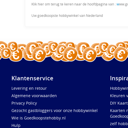
Klik hier om terug te keren naar de hoofdpagina van :
w
ww.g
Uw goedkoopste hobbywinkel van Nederland
Klantenservice
Inspir
Levering en retour
Hobbywin
Algemene voorwaarden
Kleuren 
Privacy Policy
DIY Kaar
Gezocht gastbloggers voor onze hobbywinkel
Kaarten 
Goedkoop
Wie is Goedkoopstehobby.nl
zelf hobb
Hulp