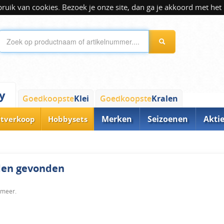
ik van cookies. Bezoek je onze site, dan ga je akkoord met het 
y
Goedkoopste
Klei
Goedkoopste
Kralen
Merken
Seizoenen
Akti
itverkoop
Hobbysets
rden gevonden
 meer.