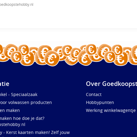
oedkoopstehobby.nl
atie
Over Goedkoopst
kel - Speciaalzaak
Contact
voor volwassen producten
Hobbypunten
ten maken
Werking winkelwagentje
maken hoe doe je dat?
stehobby.nl
y - Kerst kaarten maken! Zelf jouw