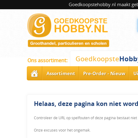
Goedkoopstehobby.nl maakt gebru
Hobb
Goedkoopste
Ons assortiment:
Assortiment
Pre-Order - Nieuw
U
Helaas, deze pagina kon niet wo
Controleer de URL op spelfouten of deze pagina bestaat niet
Onze excuses voor het ongemak.