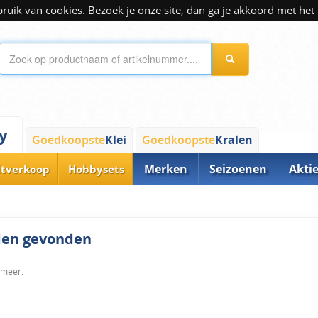
ik van cookies. Bezoek je onze site, dan ga je akkoord met het 
y
Goedkoopste
Klei
Goedkoopste
Kralen
Merken
Seizoenen
Akti
itverkoop
Hobbysets
rden gevonden
 meer.