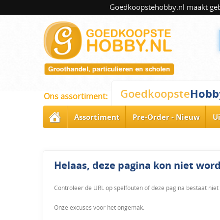
Goedkoopstehobby.nl maakt gebru
Hobb
Goedkoopste
Ons assortiment:
Assortiment
Pre-Order - Nieuw
U
Helaas, deze pagina kon niet wo
Controleer de URL op spelfouten of deze pagina bestaat niet
Onze excuses voor het ongemak.