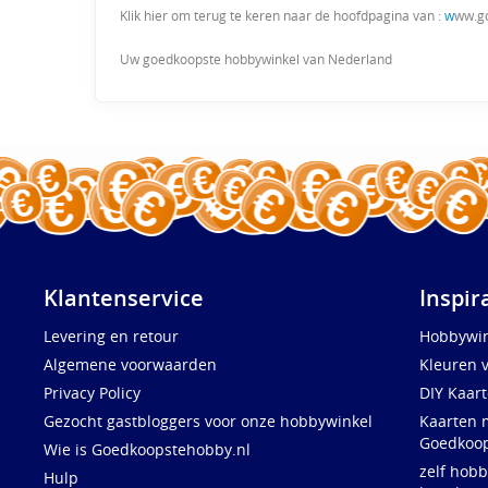
Klik hier om terug te keren naar de hoofdpagina van :
w
ww.g
Uw goedkoopste hobbywinkel van Nederland
Klantenservice
Inspir
Levering en retour
Hobbywin
Algemene voorwaarden
Kleuren 
Privacy Policy
DIY Kaar
Gezocht gastbloggers voor onze hobbywinkel
Kaarten 
Goedkoop
Wie is Goedkoopstehobby.nl
zelf hobb
Hulp