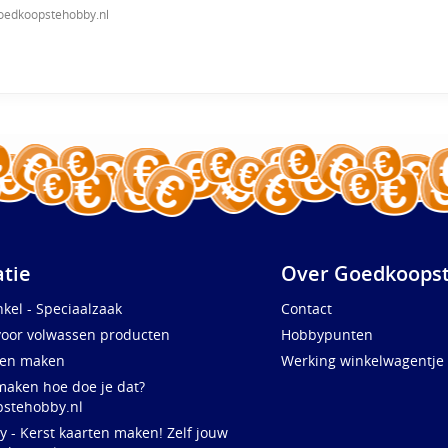
oedkoopstehobby.nl
atie
Over Goedkoopst
kel - Speciaalzaak
Contact
voor volwassen producten
Hobbypunten
ten maken
Werking winkelwagentje
maken hoe doe je dat?
stehobby.nl
y - Kerst kaarten maken! Zelf jouw