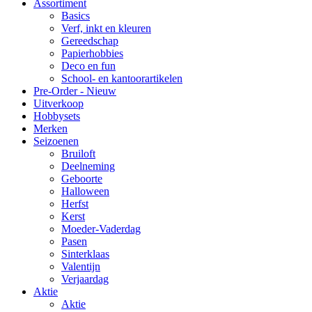
Assortiment
Basics
Verf, inkt en kleuren
Gereedschap
Papierhobbies
Deco en fun
School- en kantoorartikelen
Pre-Order - Nieuw
Uitverkoop
Hobbysets
Merken
Seizoenen
Bruiloft
Deelneming
Geboorte
Halloween
Herfst
Kerst
Moeder-Vaderdag
Pasen
Sinterklaas
Valentijn
Verjaardag
Aktie
Aktie