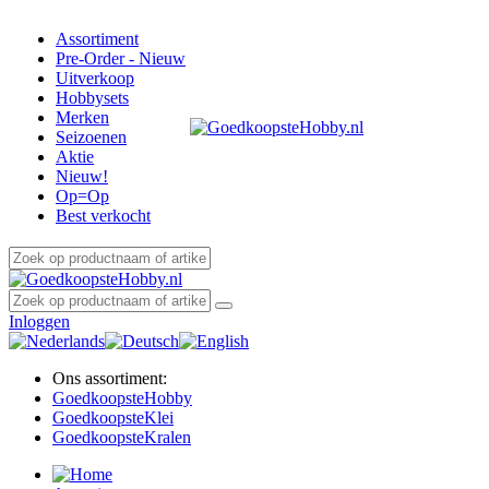
Assortiment
Pre-Order - Nieuw
Uitverkoop
Hobbysets
Merken
Seizoenen
Aktie
Nieuw!
Op=Op
Best verkocht
Inloggen
Ons assortiment:
Goedkoopste
Hobby
Goedkoopste
Klei
Goedkoopste
Kralen