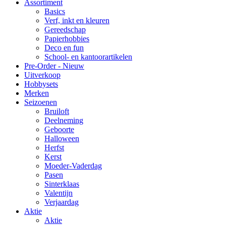
Assortiment
Basics
Verf, inkt en kleuren
Gereedschap
Papierhobbies
Deco en fun
School- en kantoorartikelen
Pre-Order - Nieuw
Uitverkoop
Hobbysets
Merken
Seizoenen
Bruiloft
Deelneming
Geboorte
Halloween
Herfst
Kerst
Moeder-Vaderdag
Pasen
Sinterklaas
Valentijn
Verjaardag
Aktie
Aktie