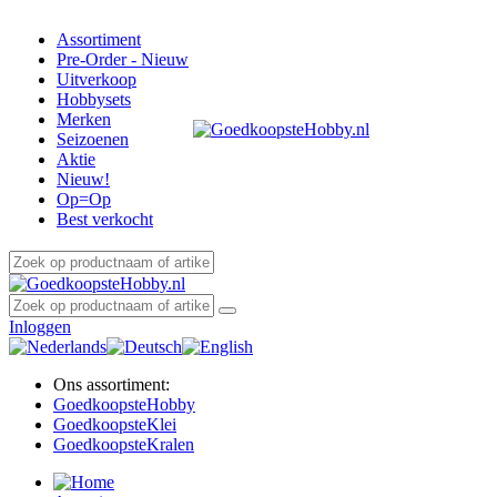
Assortiment
Pre-Order - Nieuw
Uitverkoop
Hobbysets
Merken
Seizoenen
Aktie
Nieuw!
Op=Op
Best verkocht
Inloggen
Ons assortiment:
Goedkoopste
Hobby
Goedkoopste
Klei
Goedkoopste
Kralen