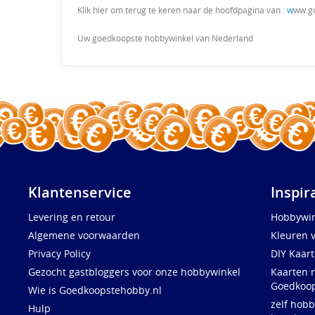
Klik hier om terug te keren naar de hoofdpagina van :
w
ww.g
Uw goedkoopste hobbywinkel van Nederland
Klantenservice
Inspir
Levering en retour
Hobbywin
Algemene voorwaarden
Kleuren 
Privacy Policy
DIY Kaar
Gezocht gastbloggers voor onze hobbywinkel
Kaarten 
Goedkoop
Wie is Goedkoopstehobby.nl
zelf hobb
Hulp