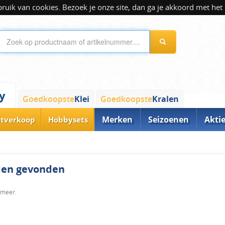
ik van cookies. Bezoek je onze site, dan ga je akkoord met het 
y
Goedkoopste
Klei
Goedkoopste
Kralen
Merken
Seizoenen
Akti
itverkoop
Hobbysets
rden gevonden
 meer.