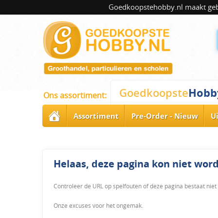
Goedkoopstehobby.nl maakt gebru
Hobb
Goedkoopste
Ons assortiment:
Assortiment
Pre-Order - Nieuw
U
Helaas, deze pagina kon niet wo
Controleer de URL op spelfouten of deze pagina bestaat niet
Onze excuses voor het ongemak.