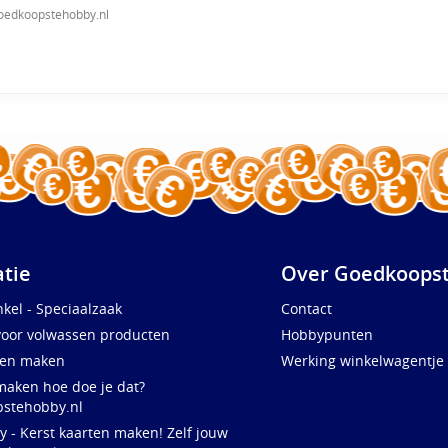
oedkoopstehobby.nl
atie
Over Goedkoopst
kel - Speciaalzaak
Contact
voor volwassen producten
Hobbypunten
ten maken
Werking winkelwagentje
maken hoe doe je dat?
stehobby.nl
y - Kerst kaarten maken! Zelf jouw