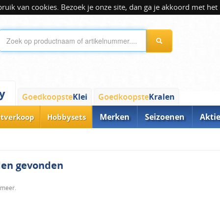
ik van cookies. Bezoek je onze site, dan ga je akkoord met het 
y
Goedkoopste
Klei
Goedkoopste
Kralen
Merken
Seizoenen
Akti
itverkoop
Hobbysets
rden gevonden
 meer.