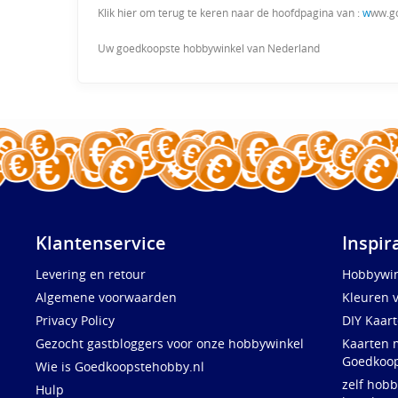
Klik hier om terug te keren naar de hoofdpagina van :
w
ww.g
Uw goedkoopste hobbywinkel van Nederland
Klantenservice
Inspir
Levering en retour
Hobbywin
Algemene voorwaarden
Kleuren 
Privacy Policy
DIY Kaar
Gezocht gastbloggers voor onze hobbywinkel
Kaarten 
Goedkoop
Wie is Goedkoopstehobby.nl
zelf hobb
Hulp