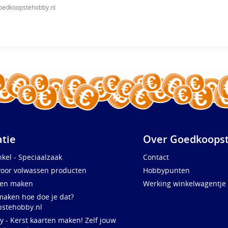
oedkoopstehobby.nl
atie
Over Goedkoopst
kel - Speciaalzaak
Contact
voor volwassen producten
Hobbypunten
ten maken
Werking winkelwagentje
maken hoe doe je dat?
stehobby.nl
y - Kerst kaarten maken! Zelf jouw