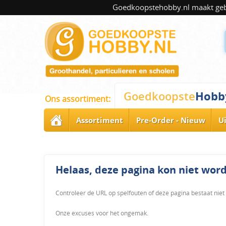
Goedkoopstehobby.nl maakt gebru
Hobb
Goedkoopste
Ons assortiment:
Assortiment
Pre-Order - Nieuw
U
Helaas, deze pagina kon niet wo
Controleer de URL op spelfouten of deze pagina bestaat niet
Onze excuses voor het ongemak.