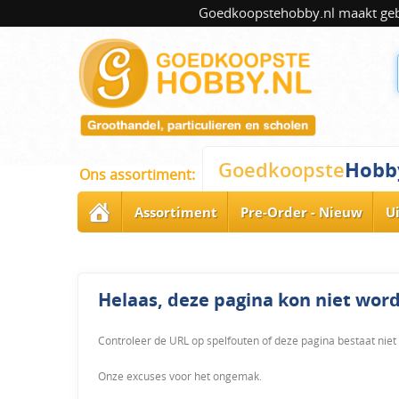
Goedkoopstehobby.nl maakt gebru
Hobb
Goedkoopste
Ons assortiment:
Assortiment
Pre-Order - Nieuw
U
Helaas, deze pagina kon niet wo
Controleer de URL op spelfouten of deze pagina bestaat niet
Onze excuses voor het ongemak.