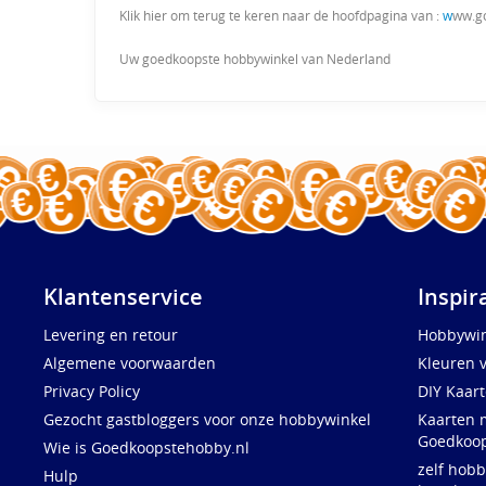
Klik hier om terug te keren naar de hoofdpagina van :
w
ww.g
Uw goedkoopste hobbywinkel van Nederland
Klantenservice
Inspir
Levering en retour
Hobbywin
Algemene voorwaarden
Kleuren 
Privacy Policy
DIY Kaar
Gezocht gastbloggers voor onze hobbywinkel
Kaarten 
Goedkoop
Wie is Goedkoopstehobby.nl
zelf hobb
Hulp