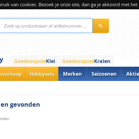
ik van cookies. Bezoek je onze site, dan ga je akkoord met het 
y
Goedkoopste
Klei
Goedkoopste
Kralen
Merken
Seizoenen
Akti
itverkoop
Hobbysets
rden gevonden
 meer.