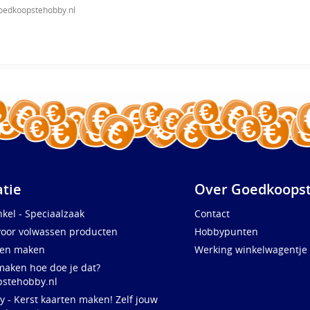
oedkoopstehobby.nl
atie
Over Goedkoopst
kel - Speciaalzaak
Contact
voor volwassen producten
Hobbypunten
ten maken
Werking winkelwagentje
maken hoe doe je dat?
stehobby.nl
y - Kerst kaarten maken! Zelf jouw