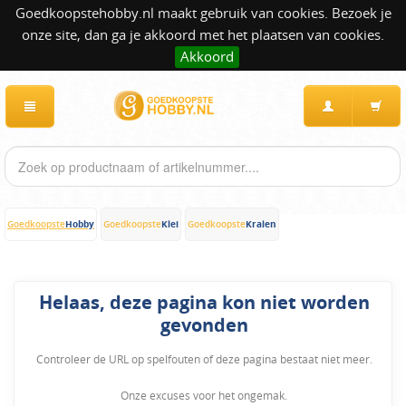
Goedkoopstehobby.nl maakt gebruik van cookies. Bezoek je
onze site, dan ga je akkoord met het plaatsen van cookies.
Akkoord
Hobby
Klei
Kralen
Goedkoopste
Goedkoopste
Goedkoopste
Helaas, deze pagina kon niet worden
gevonden
Controleer de URL op spelfouten of deze pagina bestaat niet meer.
Onze excuses voor het ongemak.