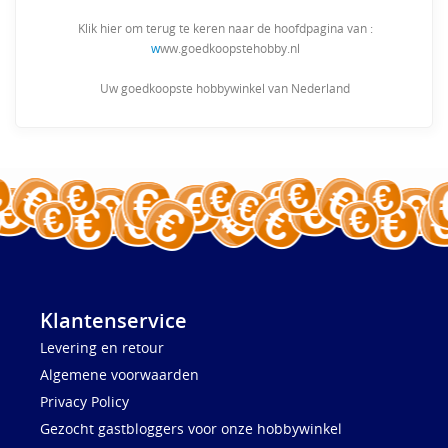
Klik hier om terug te keren naar de hoofdpagina van :
w
ww.goedkoopstehobby.nl
Uw goedkoopste hobbywinkel van Nederland
Klantenservice
Levering en retour
Algemene voorwaarden
Privacy Policy
Gezocht gastbloggers voor onze hobbywinkel