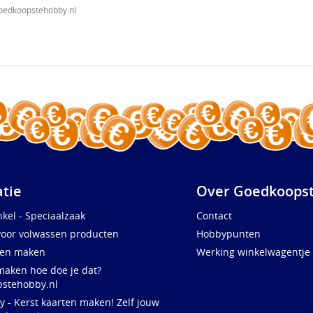
oedkoopstehobby.nl
atie
Over Goedkoopst
kel - Speciaalzaak
Contact
voor volwassen producten
Hobbypunten
ten maken
Werking winkelwagentje
maken hoe doe je dat?
stehobby.nl
y - Kerst kaarten maken! Zelf jouw