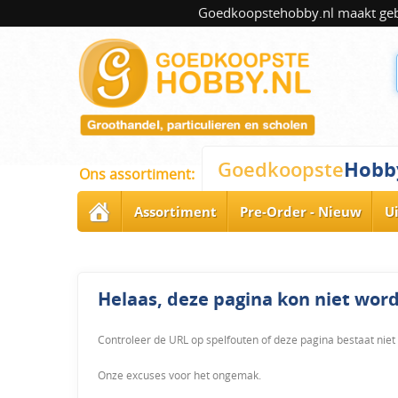
Goedkoopstehobby.nl maakt gebru
Hobb
Goedkoopste
Ons assortiment:
Assortiment
Pre-Order - Nieuw
U
Helaas, deze pagina kon niet wo
Controleer de URL op spelfouten of deze pagina bestaat niet
Onze excuses voor het ongemak.