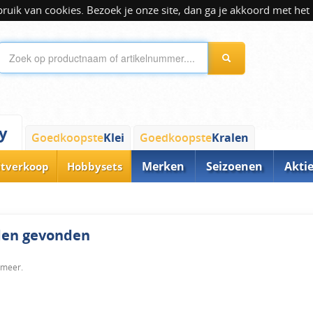
ik van cookies. Bezoek je onze site, dan ga je akkoord met het 
y
Goedkoopste
Klei
Goedkoopste
Kralen
Merken
Seizoenen
Akti
itverkoop
Hobbysets
rden gevonden
 meer.