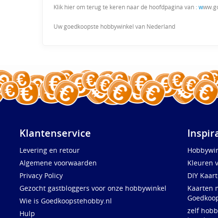
Klik hier om terug te keren naar de hoofdpagina van :
w
ww.g
Uw goedkoopste hobbywinkel van Nederland
Klantenservice
Inspir
Levering en retour
Hobbywin
Algemene voorwaarden
Kleuren 
Privacy Policy
DIY Kaar
Gezocht gastbloggers voor onze hobbywinkel
Kaarten 
Goedkoop
Wie is Goedkoopstehobby.nl
zelf hobb
Hulp