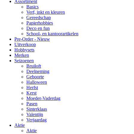
Assortiment
Basics
Verf, inkt en kleuren
Gereedschap
Papierhobbies
Deco en fun
School- en kantoorartikelen
Pre-Order - Nieuw
Uitverkoop
Hobbysets
Merken
Seizoenen
Bruiloft
Deelneming
Geboorte
Halloween
Herfst
Kerst
Moeder-Vaderdag
Pasen
Sinterklaas
Valentijn
Verjaardag
Aktie
Aktie