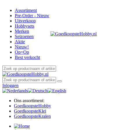
Assortiment
Pre-Order - Nieuw
Uitverkoop
Hobbysets
Merken
Seizoenen
Aktie
Nieuw!
Op=Op
Best verkocht
Inloggen
Ons assortiment:
Goedkoopste
Hobby
Goedkoopste
Klei
Goedkoopste
Kralen