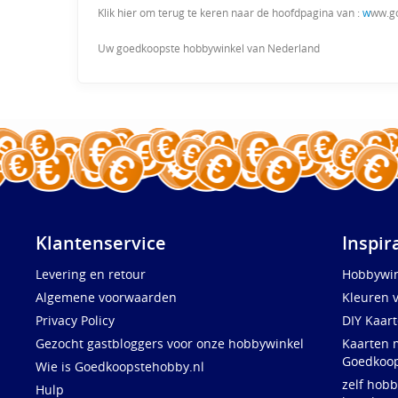
Klik hier om terug te keren naar de hoofdpagina van :
w
ww.g
Uw goedkoopste hobbywinkel van Nederland
Klantenservice
Inspir
Levering en retour
Hobbywin
Algemene voorwaarden
Kleuren 
Privacy Policy
DIY Kaar
Gezocht gastbloggers voor onze hobbywinkel
Kaarten 
Goedkoop
Wie is Goedkoopstehobby.nl
zelf hobb
Hulp