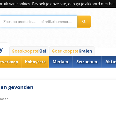
ik van cookies. Bezoek je onze site, dan ga je akkoord met het 
y
Goedkoopste
Klei
Goedkoopste
Kralen
Merken
Seizoenen
Akti
itverkoop
Hobbysets
rden gevonden
 meer.