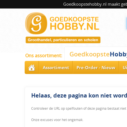
Goedkoopstehobby.nl maakt gebru
Hobb
Goedkoopste
Ons assortiment:
Assortiment
Pre-Order - Nieuw
U
Helaas, deze pagina kon niet wo
Controleer de URL op spelfouten of deze pagina bestaat niet
Onze excuses voor het ongemak.