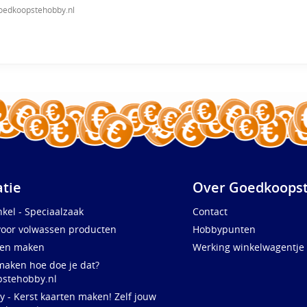
oedkoopstehobby.nl
atie
Over Goedkoopst
kel - Speciaalzaak
Contact
voor volwassen producten
Hobbypunten
ten maken
Werking winkelwagentje
maken hoe doe je dat?
stehobby.nl
y - Kerst kaarten maken! Zelf jouw