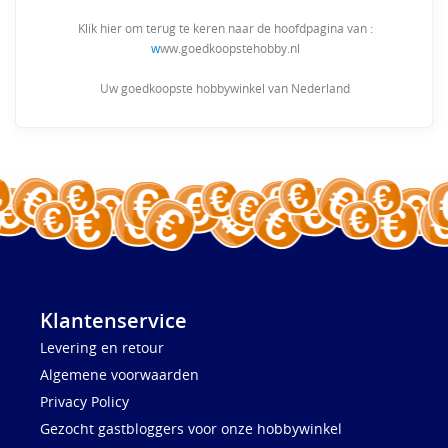
Klik hier om terug te keren naar de hoofdpagina van :
w
ww.goedkoopstehobby.nl
Uw goedkoopste hobbywinkel van Nederland
Klantenservice
Levering en retour
Algemene voorwaarden
Privacy Policy
Gezocht gastbloggers voor onze hobbywinkel