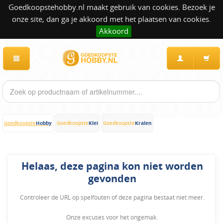
Goedkoopstehobby.nl maakt gebruik van cookies. Bezoek je
onze site, dan ga je akkoord met het plaatsen van cookies.
Akkoord
Hobby
Klei
Kralen
Goedkoopste
Goedkoopste
Goedkoopste
Helaas, deze pagina kon niet worden
gevonden
Controleer de URL op spelfouten of deze pagina bestaat niet meer.
Onze excuses voor het ongemak.